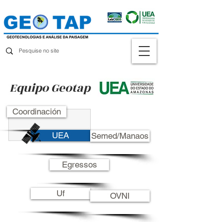
Equipo Geotap
Coordinación
UEA
Semed/Manaos
Egressos
Uf
OVNI