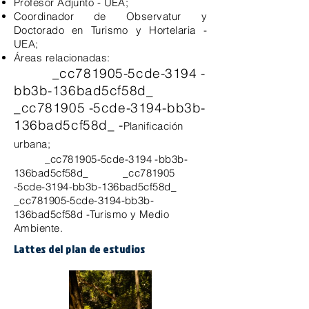
Profesor Adjunto - UEA;
Coordinador de Observatur y
Doctorado en Turismo y Hortelaria -
UEA;
Áreas relacionadas:
_cc781905-5cde-3194 -
bb3b-136bad5cf58d_
_cc781905 -5cde-3194-bb3b-
136bad5cf58d_ -
Planificación
urbana;
_cc781905-5cde-3194 -bb3b-
136bad5cf58d_ _cc781905
-5cde-3194-bb3b-136bad5cf58d_
_cc781905-5cde-3194-bb3b-
136bad5cf58d -Turismo y Medio
Ambiente.
Lattes del plan de estudios