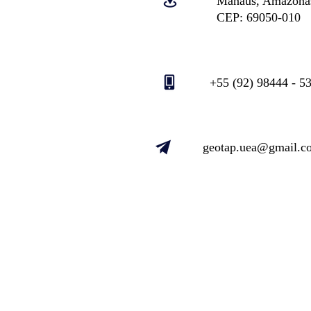
Manaus, Amazonas
CEP: 69050-010
​+55 (92) 98444 - 5
geotap.uea@gmail.c