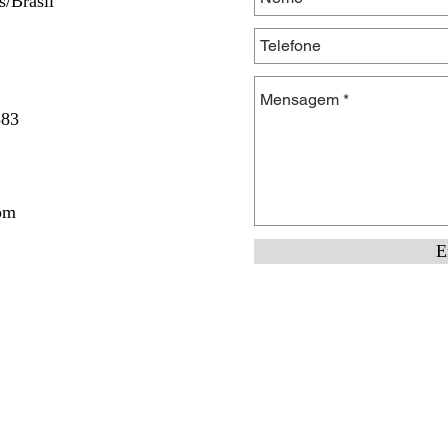
/Brasil
383
om
E