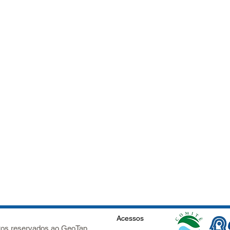
Acessos
itos reservados ao GeoTap.